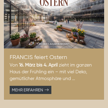
FRANCIS feiert Ostern
Von
16. März bis 4. April
zieht im ganzen
Haus der Frühling ein – mit viel Deko,
gemütlicher Atmosphäre und ...
MEHR ERFAHREN