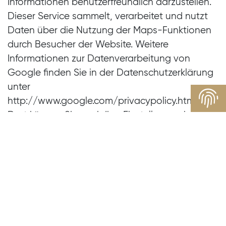
Informationen benutzerfreundlich darzustellen.
Dieser Service sammelt, verarbeitet und nutzt
Daten über die Nutzung der Maps-Funktionen
durch Besucher der Website. Weitere
Informationen zur Datenverarbeitung von
Google finden Sie in der Datenschutzerklärung
unter
http://www.google.com/privacypolicy.html.
Dort können Sie auch Ihre Einstellungen im
Privacy Center ändern, um Ihre Daten zu
verwalten und zu schützen. Die Einbindung von
Google Maps erfolgt erst nach Ihrer
Zustimmung (Art 6 Abs 1 lit a DSGVO).
2.7 Cookies
Diese Website verwendet Cookies. Cookies